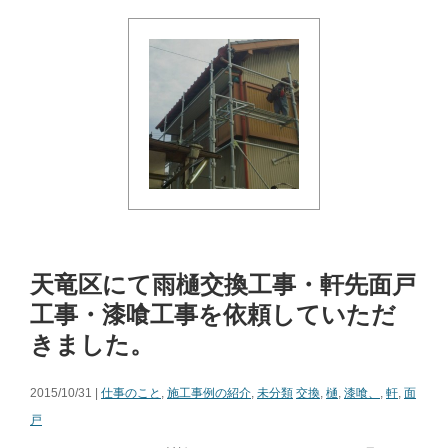
天竜区にて雨樋交換工事・軒先面戸
工事・漆喰工事を依頼していただ
きました。
2015/10/31 |
仕事のこと
,
施工事例の紹介
,
未分類
交換
,
樋
,
漆喰、
,
軒
,
面
戸