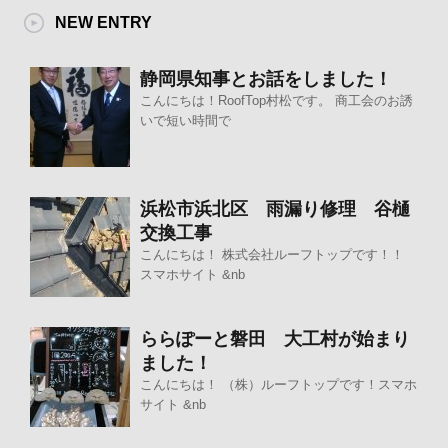
NEW ENTRY
静岡県知事とお話をしました！
こんにちは！RoofTop村松です。 商工会のお誘
いで短い時間で
浜松市浜北区 雨漏り修理 谷樋
交換工事
こんにちは！ 株式会社ルーフトップです！！
スマホサイト &nb
ららぽーと磐田 大工村が始まり
ました！
こんにちは！ （株）ルーフトップです！スマホ
サイト &nb