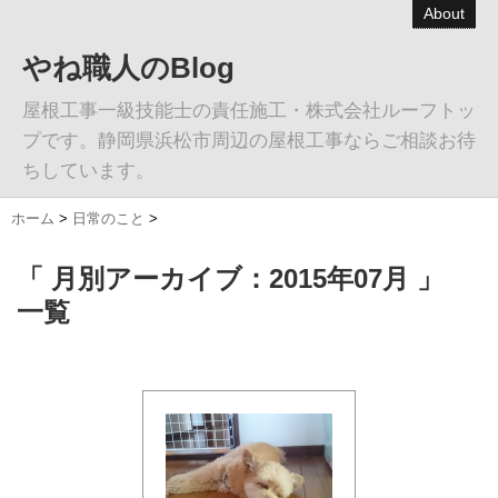
About
やね職人のBlog
屋根工事一級技能士の責任施工・株式会社ルーフトッ
プです。静岡県浜松市周辺の屋根工事ならご相談お待
ちしています。
ホーム
>
日常のこと
>
「 月別アーカイブ：2015年07月 」
一覧