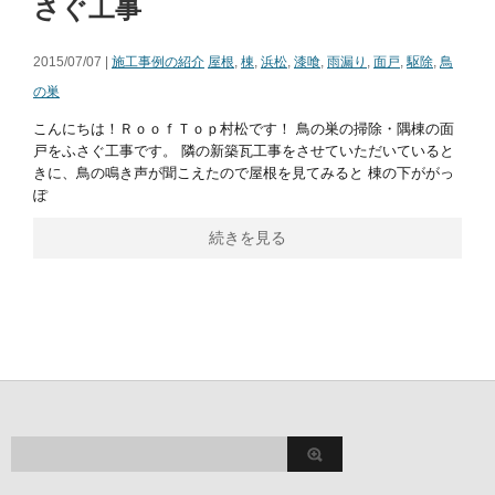
さぐ工事
2015/07/07 |
施工事例の紹介
屋根
,
棟
,
浜松
,
漆喰
,
雨漏り
,
面戸
,
駆除
,
鳥
の巣
こんにちは！ＲｏｏｆＴｏｐ村松です！ 鳥の巣の掃除・隅棟の面
戸をふさぐ工事です。 隣の新築瓦工事をさせていただいていると
きに、鳥の鳴き声が聞こえたので屋根を見てみると 棟の下ががっ
ぽ
続きを見る