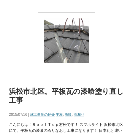
浜松市北区。平板瓦の漆喰塗り直し
工事
2015/07/16 |
施工事例の紹介
平板
,
漆喰
,
雨漏り
こんにちは！ＲｏｏｆＴｏｐ村松です！ スマホサイト 浜松市北区
にて、平板瓦の漆喰のぬりなおし工事になります！ 日本瓦と違い